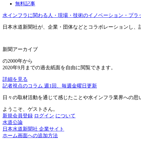
無料記事
水インフラに関わる人・現場・技術のイノベーション・プラ
日本水道新聞社が、企業・団体などとコラボレーションし、
新聞アーカイブ
の2000年から
2020年9月までの過去紙面を自由に閲覧できます。
詳細を見る
記者視点のコラム 週1回、毎週金曜日更新
日々の取材活動を通じて感じたことや水インフラ業界への思
ようこそ、ゲストさん。
新規会員登録
ログイン
について
水道公論
日本水道新聞社 企業サイト
ホーム画面への追加方法