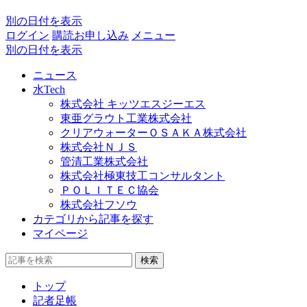
別の日付を表示
ログイン
購読お申し込み
メニュー
別の日付を表示
ニュース
水Tech
株式会社 キッツエスジーエス
東亜グラウト工業株式会社
クリアウォーターＯＳＡＫＡ株式会社
株式会社ＮＪＳ
管清工業株式会社
株式会社極東技工コンサルタント
ＰＯＬＩＴＥＣ協会
株式会社フソウ
カテゴリから記事を探す
マイページ
検索
トップ
記者足帳